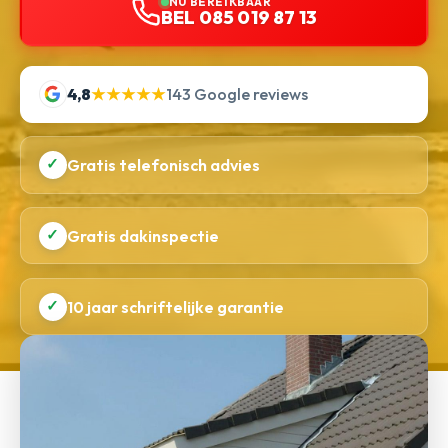
NU BEREIKBAAR
BEL 085 019 87 13
4,8
★★★★★
143 Google reviews
✓
Gratis telefonisch advies
✓
Gratis dakinspectie
✓
10 jaar schriftelijke garantie