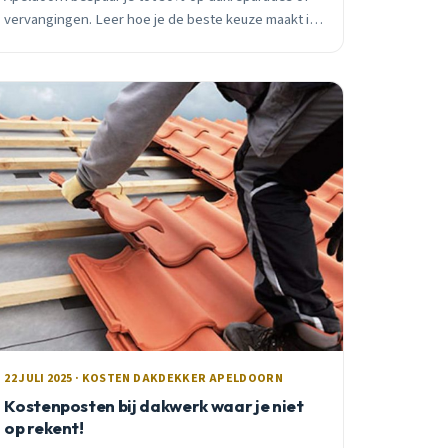
vervangingen. Leer hoe je de beste keuze maakt in
deze groene stad met Veluwse invloeden en
historische paleizen.
22 JULI 2025 · KOSTEN DAKDEKKER APELDOORN
Kostenposten bij dakwerk waar je niet
op rekent!