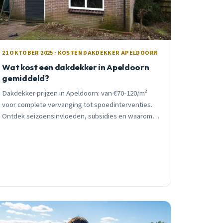
21 OKTOBER 2025 · KOSTEN DAKDEKKER APELDOORN
Wat kost een dakdekker in Apeldoorn
gemiddeld?
Dakdekker prijzen in Apeldoorn: van €70-120/m²
voor complete vervanging tot spoedinterventies.
Ontdek seizoensinvloeden, subsidies en waarom
timing cruciaal is voor je gezondheid.