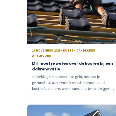
18 NOVEMBER 2025 · KOSTEN DAKDEKKER
APELDOORN
Dit moet je weten over de kosten bij een
dakrenovatie
Daklekkage kost meer dan geld, het tast je
gezondheid aan. Ontdek wat dakrenovatie echt
kost in Apeldoorn, welke subsidies je kunt krijgen,
en waarom november de slimste renovatiemaand is.