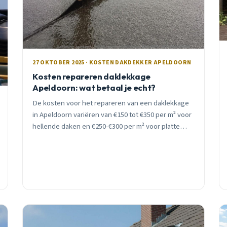
27 OKTOBER 2025 · KOSTEN DAKDEKKER APELDOORN
Kosten repareren daklekkage
Apeldoorn: wat betaal je echt?
De kosten voor het repareren van een daklekkage
in Apeldoorn variëren van €150 tot €350 per m² voor
hellende daken en €250-€300 per m² voor platte
daken. Urgentie en omvang bepalen de uiteindelijke
prijs.