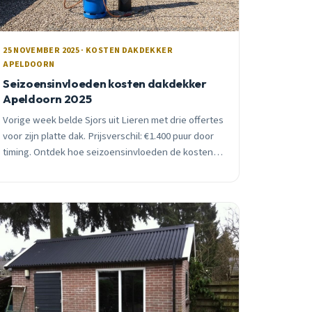
25 NOVEMBER 2025 · KOSTEN DAKDEKKER
APELDOORN
Seizoensinvloeden kosten dakdekker
Apeldoorn 2025
Vorige week belde Sjors uit Lieren met drie offertes
voor zijn platte dak. Prijsverschil: €1.400 puur door
timing. Ontdek hoe seizoensinvloeden de kosten
van dakwerk in Apeldoorn beïnvloeden en bespaar
honderden euro&#8217;s.