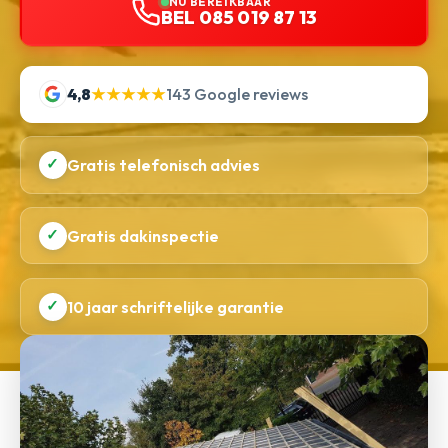
NU BEREIKBAAR
BEL 085 019 87 13
4,8
★★★★★
143 Google reviews
✓
Gratis telefonisch advies
✓
Gratis dakinspectie
✓
10 jaar schriftelijke garantie