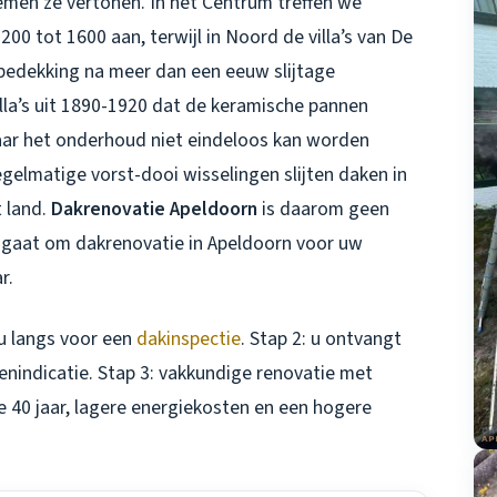
emen ze vertonen. In het Centrum treffen we
00 tot 1600 aan, terwijl in Noord de villa’s van De
bedekking na meer dan een eeuw slijtage
illa’s uit 1890-1920 dat de keramische pannen
daar het onderhoud niet eindeloos kan worden
egelmatige vorst-dooi wisselingen slijten daken in
t land.
Dakrenovatie Apeldoorn
is daarom geen
u gaat om
dakrenovatie in Apeldoorn
voor uw
r.
j u langs voor een
dakinspectie
. Stap 2: u ontvangt
enindicatie. Stap 3: vakkundige renovatie met
 40 jaar, lagere energiekosten en een hogere