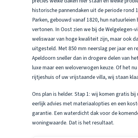
precies welke daken hier staan en welke probl
historische pannendaken uit de periode rond 12
Parken, gebouwd vanaf 1820, hun natuurleien 
vertonen. In Oost zien we bij de Welgelegen-v
weliswaar van hoge kwaliteit zijn, maar ook 
uitgesteld. Met 850 mm neerslag per jaar en r
Apeldoorn sneller dan in drogere delen van he
luxe maar een weloverwogen keuze. Of het n
rijtjeshuis of uw vrijstaande villa, wij staan klaa
Ons plan is helder. Stap 1: wij komen gratis bi
eerlijk advies met materiaalopties en een kost
garantie. Een waterdicht dak voor de komende
woningwaarde. Dat is het resultaat.