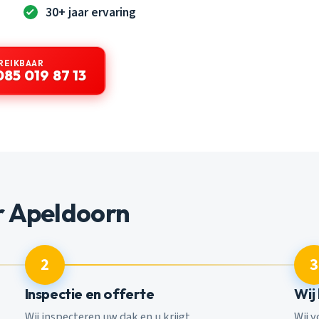
30+ jaar ervaring
REIKBAAR
085 019 87 13
r Apeldoorn
2
3
Inspectie en offerte
Wij
Wij inspecteren uw dak en u krijgt
Wij 