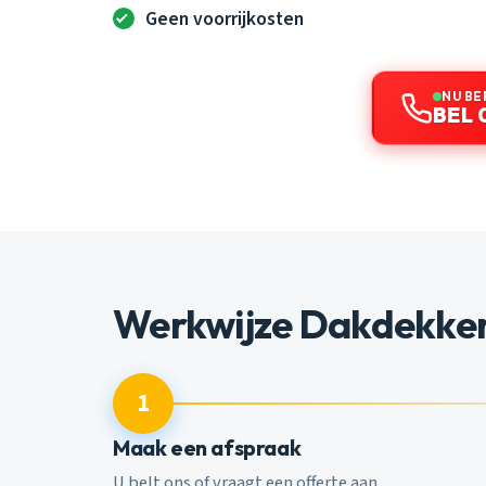
Geen voorrijkosten
NU BE
BEL 
Werkwijze Dakdekke
1
Maak een afspraak
U belt ons of vraagt een offerte aan.