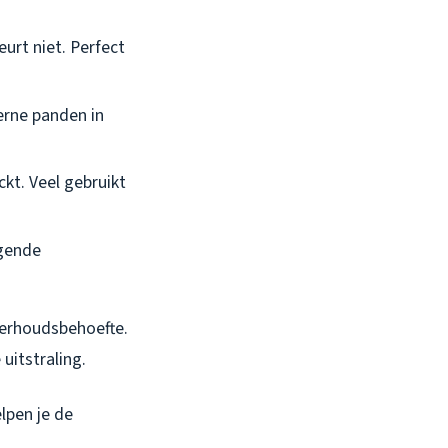
urt niet. Perfect
erne panden in
ckt. Veel gebruikt
ggende
derhoudsbehoefte.
itstraling.
lpen je de