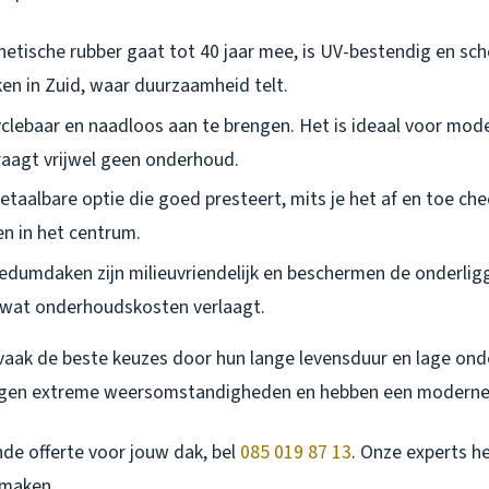
hetische rubber gaat tot 40 jaar mee, is UV-bestendig en sche
ken in Zuid, waar duurzaamheid telt.
yclebaar en naadloos aan te brengen. Het is ideaal voor mod
aagt vrijwel geen onderhoud.
taalbare optie die goed presteert, mits je het af en toe che
n in het centrum.
edumdaken zijn milieuvriendelijk en beschermen de onderli
 wat onderhoudskosten verlaagt.
vaak de beste keuzes door hun lange levensduur en lage on
egen extreme weersomstandigheden en hebben een moderne u
ende offerte voor jouw dak, bel
085 019 87 13
. Onze experts he
 maken.