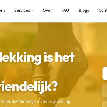
orn
Services
Over
FAQ
Blogs
Con
kking is het
iendelijk?
rhoudsvriendelijk is voor uw woning