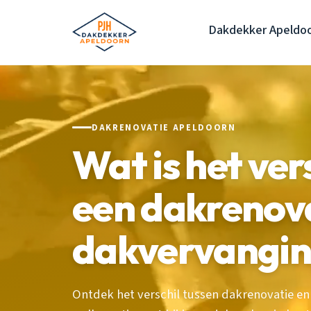
Dakdekker Apeldo
DAKRENOVATIE APELDOORN
Wat is het ver
een dakrenova
dakvervangi
Ontdek het verschil tussen dakrenovatie en