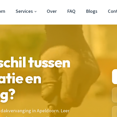
orn
Services
Over
FAQ
Blogs
Con
schil tussen
tie en
ng?
 dakvervanging in Apeldoorn. Leer