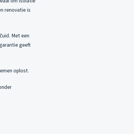
eaal om isolatie
n renovatie is
Zuid. Met een
 garantie geeft
lemen oplost.
zonder