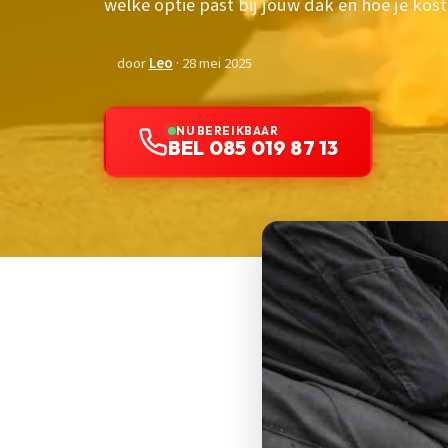
welke optie past bij jouw dak en hoe je kos
door
Leo
· 28 mei 2025
NU BEREIKBAAR
BEL 085 019 87 13