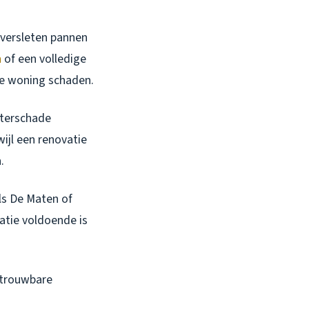
 versleten pannen
n
of een volledige
je woning schaden.
aterschade
wijl een renovatie
.
ls De Maten of
atie voldoende is
betrouwbare