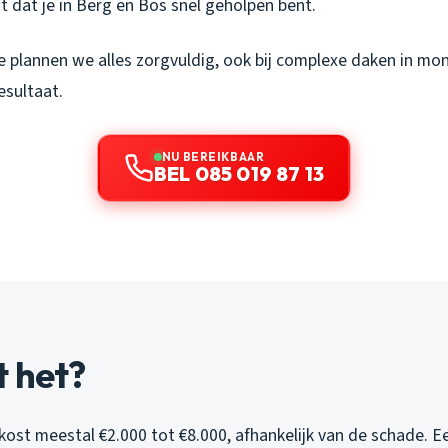
t dat je in Berg en Bos snel geholpen bent.
e plannen we alles zorgvuldig, ook bij complexe daken in m
esultaat.
NU BEREIKBAAR
BEL 085 019 87 13
t het?
ost meestal €2.000 tot €8.000, afhankelijk van de schade. Ee