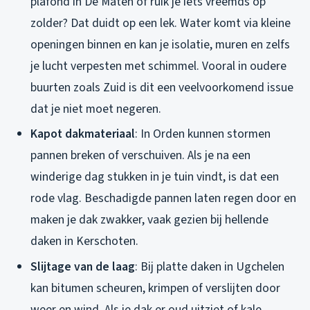
plafond in De Maten of ruik je iets vreemds op
zolder? Dat duidt op een lek. Water komt via kleine
openingen binnen en kan je isolatie, muren en zelfs
je lucht verpesten met schimmel. Vooral in oudere
buurten zoals Zuid is dit een veelvoorkomend issue
dat je niet moet negeren.
Kapot dakmateriaal
: In Orden kunnen stormen
pannen breken of verschuiven. Als je na een
winderige dag stukken in je tuin vindt, is dat een
rode vlag. Beschadigde pannen laten regen door en
maken je dak zwakker, vaak gezien bij hellende
daken in Kerschoten.
Slijtage van de laag
: Bij platte daken in Ugchelen
kan bitumen scheuren, krimpen of verslijten door
weer en wind. Als je dak er oud uitziet of kale