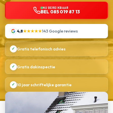
NU BEREIKBAAR
BEL 085 019 87 13
4,8
★★★★★
143 Google reviews
✓
Gratis telefonisch advies
✓
Gratis dakinspectie
✓
10 jaar schriftelijke garantie