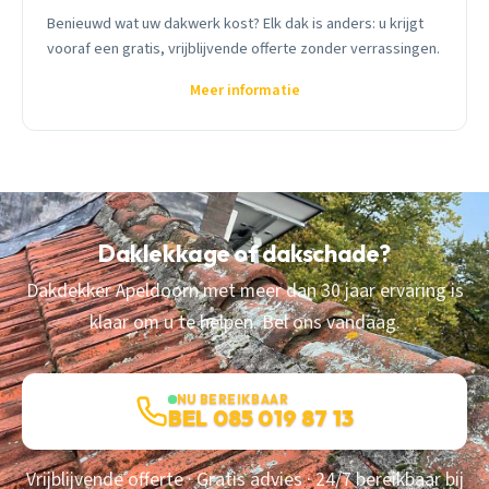
Benieuwd wat uw dakwerk kost? Elk dak is anders: u krijgt
vooraf een gratis, vrijblijvende offerte zonder verrassingen.
Meer informatie
Daklekkage of dakschade?
Dakdekker Apeldoorn met meer dan 30 jaar ervaring is
klaar om u te helpen. Bel ons vandaag.
NU BEREIKBAAR
BEL 085 019 87 13
Vrijblijvende offerte · Gratis advies · 24/7 bereikbaar bij