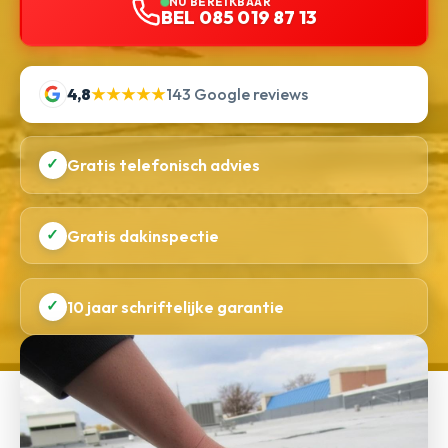
NU BEREIKBAAR
BEL 085 019 87 13
4,8
★★★★★
143 Google reviews
✓
Gratis telefonisch advies
✓
Gratis dakinspectie
✓
10 jaar schriftelijke garantie