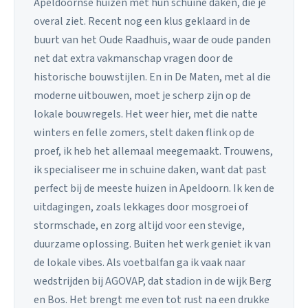
Apeldoornse huizen met hun schuine daken, die je
overal ziet. Recent nog een klus geklaard in de
buurt van het Oude Raadhuis, waar de oude panden
net dat extra vakmanschap vragen door de
historische bouwstijlen. En in De Maten, met al die
moderne uitbouwen, moet je scherp zijn op de
lokale bouwregels. Het weer hier, met die natte
winters en felle zomers, stelt daken flink op de
proef, ik heb het allemaal meegemaakt. Trouwens,
ik specialiseer me in schuine daken, want dat past
perfect bij de meeste huizen in Apeldoorn. Ik ken de
uitdagingen, zoals lekkages door mosgroei of
stormschade, en zorg altijd voor een stevige,
duurzame oplossing. Buiten het werk geniet ik van
de lokale vibes. Als voetbalfan ga ik vaak naar
wedstrijden bij AGOVAP, dat stadion in de wijk Berg
en Bos. Het brengt me even tot rust na een drukke