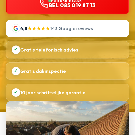
NU BEREIKBAAR
BEL 085 019 87 13
4,8
★★★★★
143 Google reviews
✓
Gratis telefonisch advies
✓
Gratis dakinspectie
✓
10 jaar schriftelijke garantie