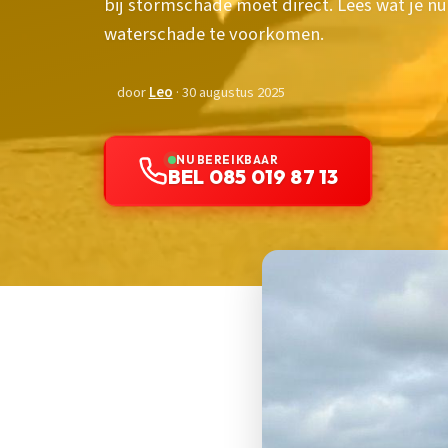
bij stormschade moet direct. Lees wat je 
waterschade te voorkomen.
door
Leo
· 30 augustus 2025
NU BEREIKBAAR
BEL 085 019 87 13