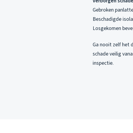
Verborgen schade
Gebroken panlatt
Beschadigde isol
Losgekomen beves
Ga nooit zelf het 
schade veilig vana
inspectie.