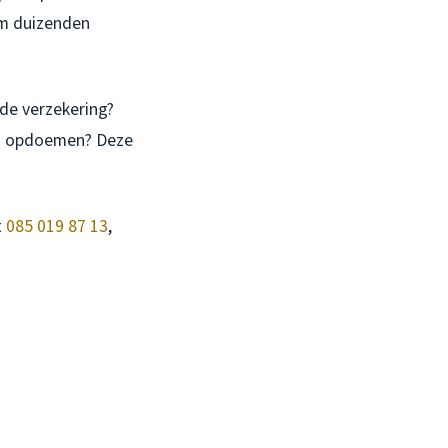
om duizenden
de verzekering?
rm opdoemen? Deze
t
085 019 87 13
,