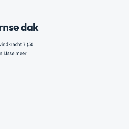
rnse dak
indkracht 7 (50
en IJsselmeer