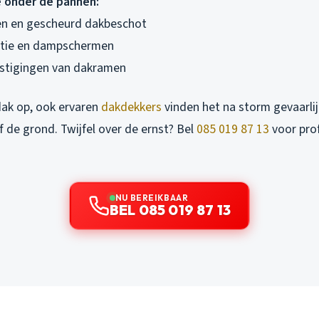
 onder de pannen:
en en gescheurd dakbeschot
atie en dampschermen
tigingen van dakramen
dak op, ook ervaren
dakdekkers
vinden het na storm gevaarlij
f de grond. Twijfel over de ernst? Bel
085 019 87 13
voor pro
NU BEREIKBAAR
BEL 085 019 87 13