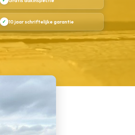
✓
Gratis dakinspectie
✓
10 jaar schriftelijke garantie