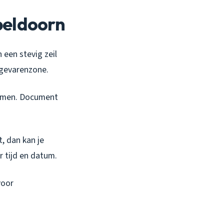
peldoorn
 een stevig zeil
 gevarenzone.
s nemen. Document
, dan kan je
r tijd en datum.
voor