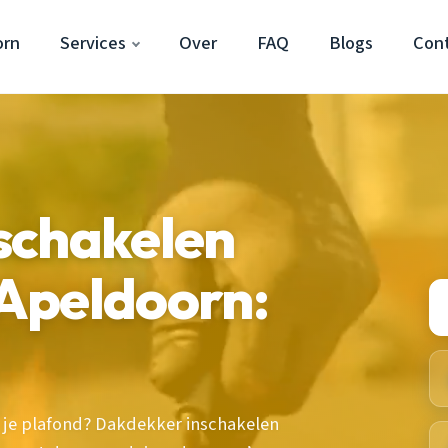
orn
Services
Over
FAQ
Blogs
Con
schakelen
Apeldoorn:
 je plafond? Dakdekker inschakelen