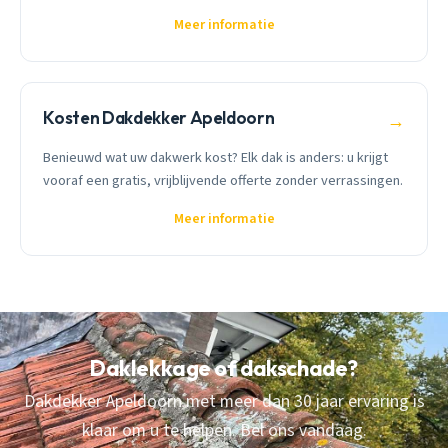
Meer informatie
Kosten Dakdekker Apeldoorn
→
Benieuwd wat uw dakwerk kost? Elk dak is anders: u krijgt
vooraf een gratis, vrijblijvende offerte zonder verrassingen.
Meer informatie
Daklekkage of dakschade?
Dakdekker Apeldoorn met meer dan 30 jaar ervaring is
klaar om u te helpen. Bel ons vandaag.