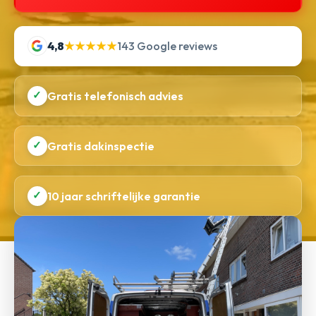
4,8
★★★★★
143 Google reviews
✓
Gratis telefonisch advies
✓
Gratis dakinspectie
✓
10 jaar schriftelijke garantie