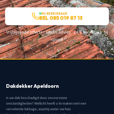
NU BEREIKBAAR
BEL 085 019 87 13
Vrijblijvende offerte · Gratis advies · 24/7 bereikbaar bij
spoed
Dakdekker Apeldoorn
Is uw dak beschadigd door onvoorziene
omstandigheden? Wellicht heeft u te maken met een
vervelende lekkage, waarbij water uw huis